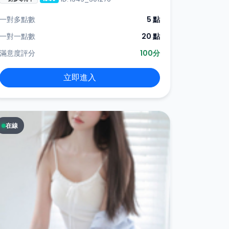
一對多點數
5 點
一對一點數
20 點
滿意度評分
100分
立即進入
在線