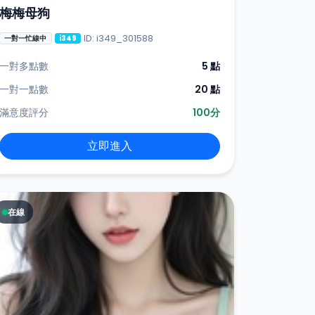
梅梅母狗
ID: i349_301588
一對一忙線中
i349
一對多點數
5 點
一對一點數
20 點
滿意度評分
100分
立即進入
在線