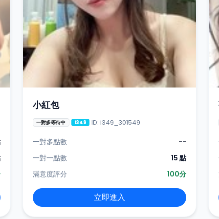
小紅包
ID: i349_301549
一對多等待中
i349
點
一對多點數
--
點
一對一點數
15 點
分
滿意度評分
100分
立即進入