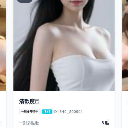
清歡度己
ID: i349_300991
一對多等待中
i349
點
一對多點數
5 點