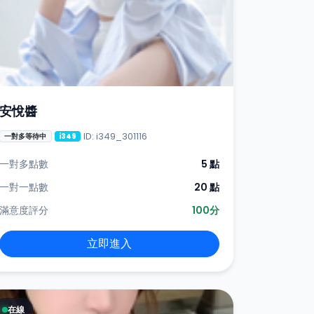
安悅醬
ID: i349_301116
一對多等待中
i349
一對多點數
5 點
一對一點數
20 點
滿意度評分
100分
立即進入
在線