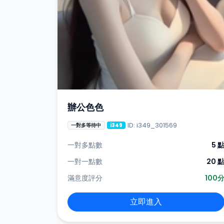
辦公色色
ID: i349_301569
一對多等待中
i349
一對多點數
5 
一對一點數
20 
滿意度評分
100
立即進入