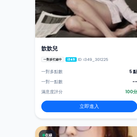
歆歆兒
ID: i349_301225
一對多忙線中
i349
一對多點數
5 
一對一點數
-
滿意度評分
100
立即進入
在線