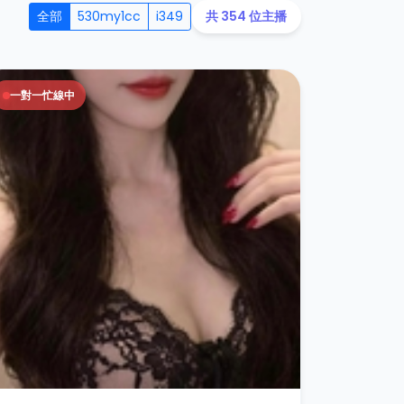
全部
530my1cc
i349
共 354 位主播
一對一忙線中