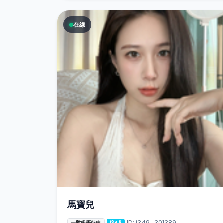
在線
馬寶兒
ID: i349_301389
一對多等待中
i349