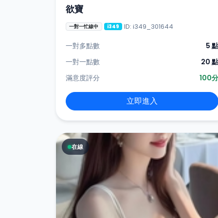
欲寶
ID: i349_301644
一對一忙線中
i349
一對多點數
5 
一對一點數
20 
滿意度評分
100
立即進入
在線