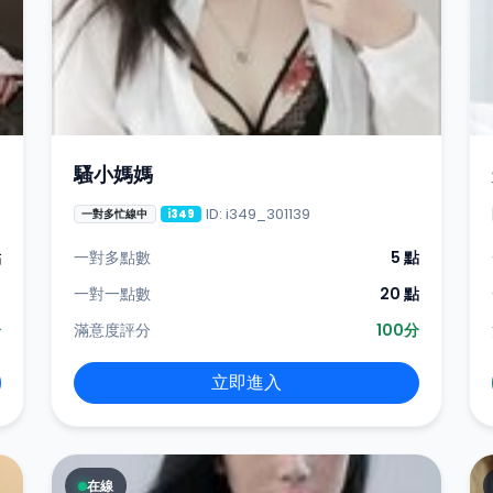
騷小媽媽
ID: i349_301139
一對多忙線中
i349
點
一對多點數
5 點
-
一對一點數
20 點
分
滿意度評分
100分
立即進入
在線