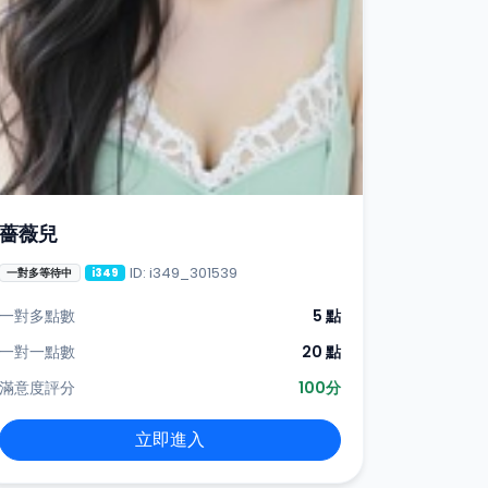
薔薇兒
ID: i349_301539
一對多等待中
i349
一對多點數
5 點
一對一點數
20 點
滿意度評分
100分
立即進入