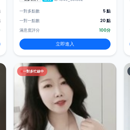
點
一對多點數
5 點
點
一對一點數
20 點
分
滿意度評分
100分
立即進入
一對多忙線中