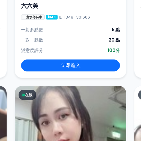
六六美
ID: i349_301606
一對多等待中
i349
點
一對多點數
5 點
點
一對一點數
20 點
分
滿意度評分
100分
立即進入
在線