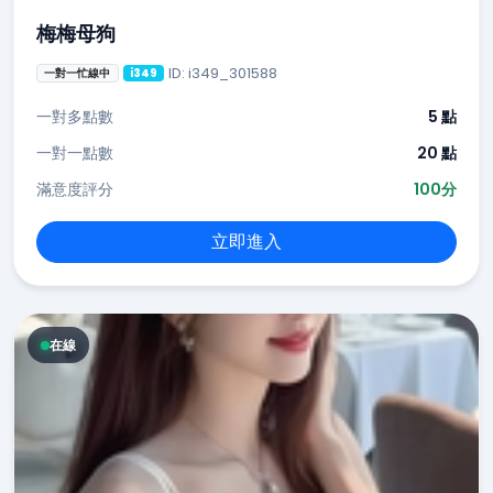
梅梅母狗
ID: i349_301588
一對一忙線中
i349
一對多點數
5 點
一對一點數
20 點
滿意度評分
100分
立即進入
在線