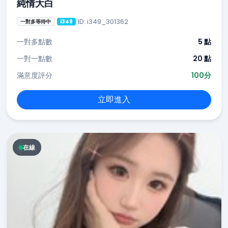
純情大白
ID: i349_301362
一對多等待中
i349
一對多點數
5 點
一對一點數
20 點
滿意度評分
100分
立即進入
在線