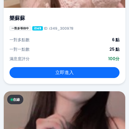
樂蘇蘇
ID: i349_300978
一對多等待中
i349
一對多點數
6 點
一對一點數
25 點
滿意度評分
100分
立即進入
在線