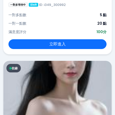
ID: i349_300992
一對多等待中
i349
一對多點數
5 點
一對一點數
20 點
滿意度評分
100分
立即進入
在線