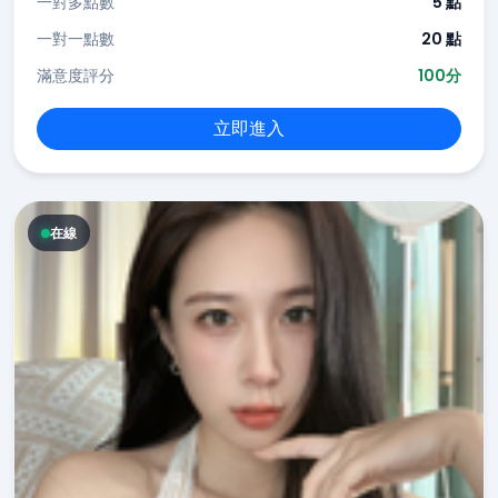
一對多點數
5 點
一對一點數
20 點
滿意度評分
100分
立即進入
在線