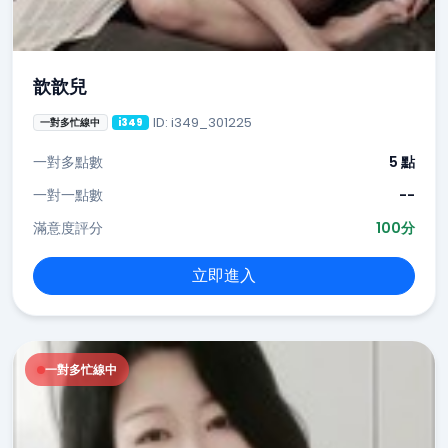
歆歆兒
ID: i349_301225
一對多忙線中
i349
一對多點數
5 點
一對一點數
--
滿意度評分
100分
立即進入
一對多忙線中