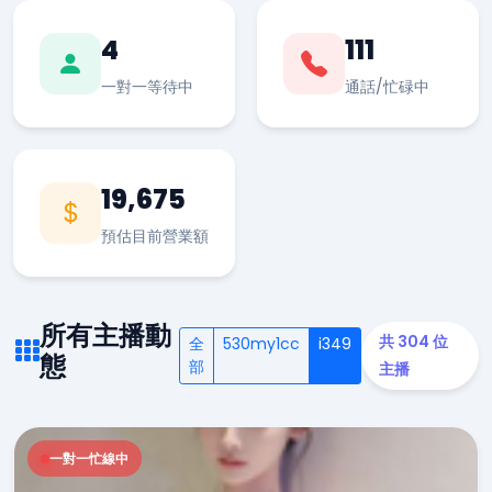
4
111
一對一等待中
通話/忙碌中
19,675
預估目前營業額
所有主播動
共 304 位
全
530my1cc
i349
態
部
主播
一對一忙線中