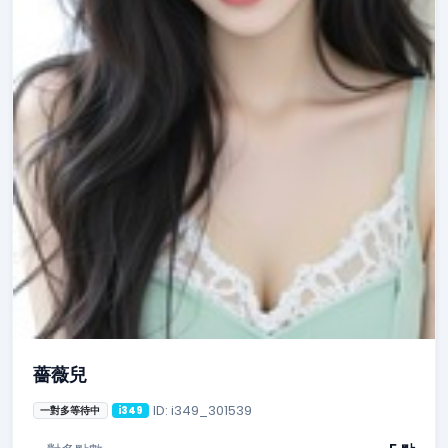
薔薇兒
ID: i349_301539
一對多等待中
i349