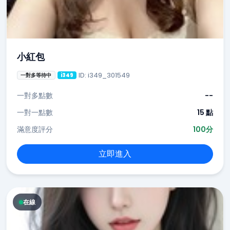
小紅包
ID: i349_301549
一對多等待中
i349
一對多點數
--
一對一點數
15 點
滿意度評分
100分
立即進入
在線