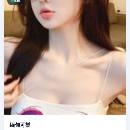
在線
緬甸可樂