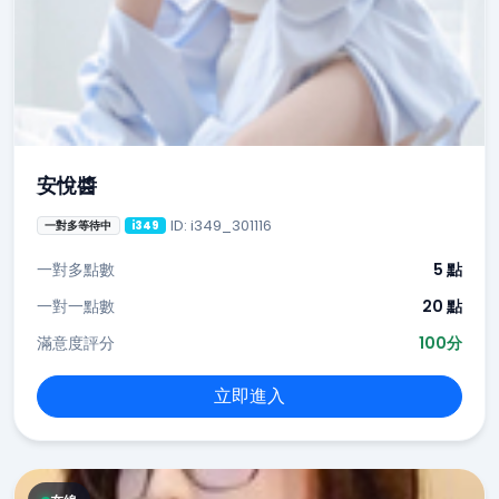
安悅醬
ID: i349_301116
一對多等待中
i349
一對多點數
5 點
一對一點數
20 點
滿意度評分
100分
立即進入