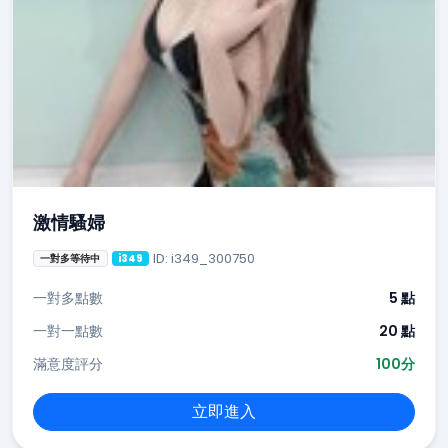
激情騷婦
ID: i349_300750
一對多等待中
i349
一對多點數
5 點
一對一點數
20 點
滿意度評分
100分
立即進入